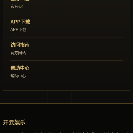
官方公告
APP下载
APP下载
访问指南
官方网站
帮助中心
帮助中心
开云娱乐